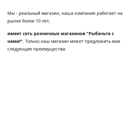
Мы - реальный магазин, наша компания работает на
рынке более 10 лет,
имеет сеть розничных магазинов "Рыбачьте с
нами!"
. Только наш магазин может предложить вам
следующие преимущества:
Товар, представленный на веб-сайте магазина,
всегда есть в наличии;
Мы гарантируем не только качество своих товаров,
а еще и доставку;
Мы надежная компания, наш бренд «Рыбачьте с
нами!» известен как среди опытных рыболовов, так
и среди любителей порыбачить 2-3 раза в год;
Мы обслужили более 50000 клиентов, нам доверяют;