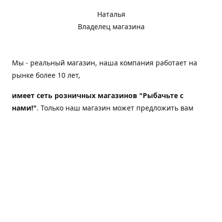
Наталья
Владелец магазина
Мы - реальный магазин, наша компания работает на
рынке более 10 лет,
имеет сеть розничных магазинов "Рыбачьте с
нами!"
. Только наш магазин может предложить вам
следующие преимущества:
Товар, представленный на веб-сайте магазина,
всегда есть в наличии;
Мы гарантируем не только качество своих товаров,
а еще и доставку;
Мы надежная компания, наш бренд «Рыбачьте с
нами!» известен как среди опытных рыболовов, так