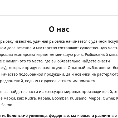
О нас
рыбаку известно, удачная рыбалка начинается с удачной покуп
ом деле везение и мастерство составляют существенную часть
орошая экипировка играет не меньшую роль. Рыболовный мага
е с нами!”- это то место, где вы обязательно найдете снасти
вку), которые придутся вам по душе. Опытный рыбак оценит бо
 качество подобранной продукции, да и новички не растеряютс
редложений, ведь мы с удовольствием им поможем.
ге вы найдете снасти и аксессуары мировых производителей, эт
е марки, как: Rudra, Rapala, Boomber, Kuusamo, Mepps, Owner, 
 Salmo
ги, болонские удилища, фидерные, матчевые и различные