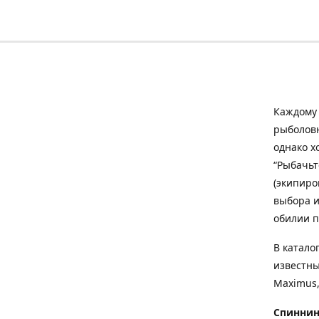
Каждому 
рыболовн
однако х
“Рыбачьт
(экипиро
выбора и
обилии п
В катало
известны
Maximus,
Спиннин