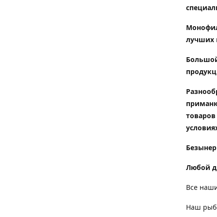
специал
Монофил
лучших 
Большой
продукц
Разнооб
приманк
товаров
условиях
Безынер
Любой д
Все наши
Наш рыбо