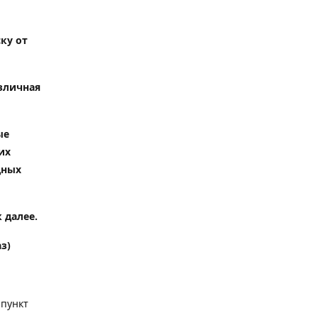
ку от
зличная
ые
их
дных
 далее.
з)
 пункт