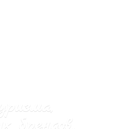
уризма,
х брендов.