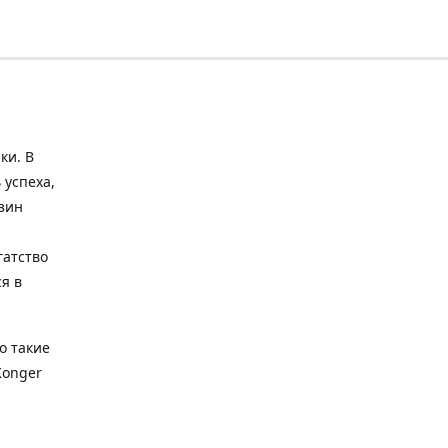
ки. В
 успеха,
зин
гатство
я в
о такие
Konger