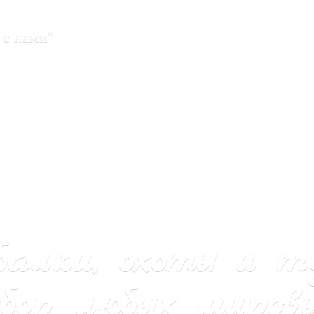
 с нами"
балки, охоты и т
бор любых мировы