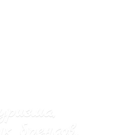
уризма,
х брендов.