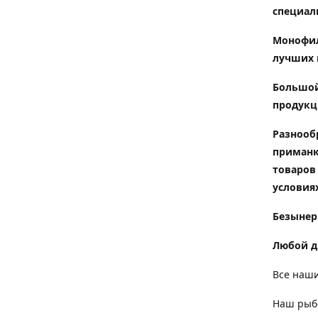
специал
Монофил
лучших 
Большой
продукц
Разнооб
приманк
товаров
условиях
Безынер
Любой д
Все наши
Наш рыбо