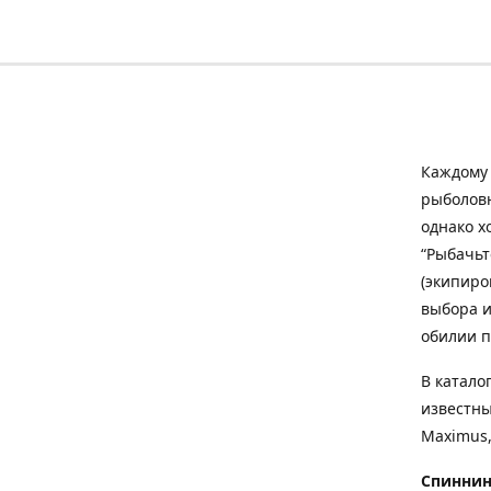
Каждому 
рыболовн
однако х
“Рыбачьт
(экипиро
выбора и
обилии п
В катало
известны
Maximus,
Спиннин