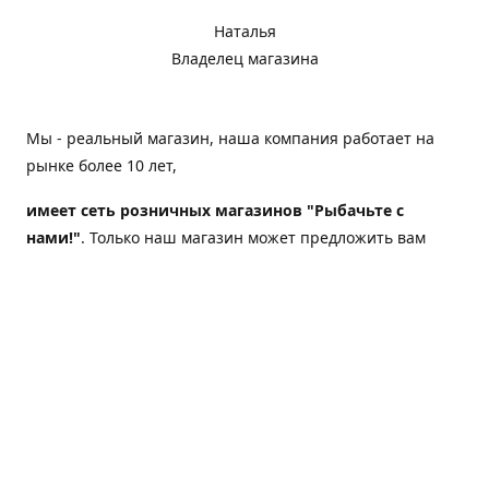
Наталья
Владелец магазина
Мы - реальный магазин, наша компания работает на
рынке более 10 лет,
имеет сеть розничных магазинов "Рыбачьте с
нами!"
. Только наш магазин может предложить вам
следующие преимущества:
Товар, представленный на веб-сайте магазина,
всегда есть в наличии;
Мы гарантируем не только качество своих товаров,
а еще и доставку;
Мы надежная компания, наш бренд «Рыбачьте с
нами!» известен как среди опытных рыболовов, так