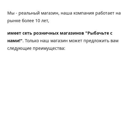
Мы - реальный магазин, наша компания работает на
рынке более 10 лет,
имеет сеть розничных магазинов "Рыбачьте с
нами!"
. Только наш магазин может предложить вам
следующие преимущества:
Товар, представленный на веб-сайте магазина,
всегда есть в наличии;
Мы гарантируем не только качество своих товаров,
а еще и доставку;
Мы надежная компания, наш бренд «Рыбачьте с
нами!» известен как среди опытных рыболовов, так
и среди любителей порыбачить 2-3 раза в год;
Мы обслужили более 50000 клиентов, нам доверяют;