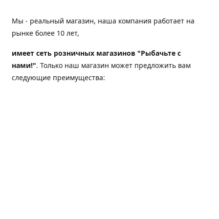
Мы - реальный магазин, наша компания работает на
рынке более 10 лет,
имеет сеть розничных магазинов "Рыбачьте с
нами!"
. Только наш магазин может предложить вам
следующие преимущества:
Товар, представленный на веб-сайте магазина,
всегда есть в наличии;
Мы гарантируем не только качество своих товаров,
а еще и доставку;
Мы надежная компания, наш бренд «Рыбачьте с
нами!» известен как среди опытных рыболовов, так
и среди любителей порыбачить 2-3 раза в год;
Мы обслужили более 50000 клиентов, нам доверяют;