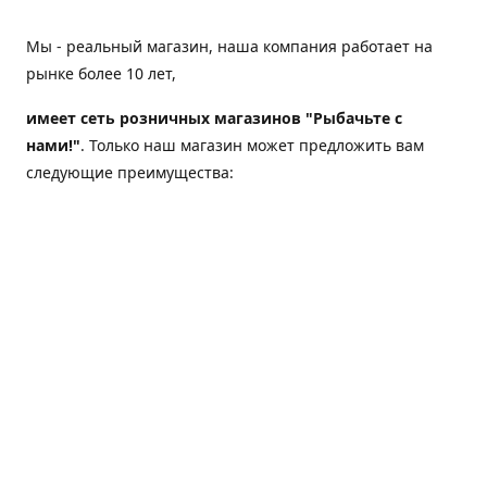
Мы - реальный магазин, наша компания работает на
рынке более 10 лет,
имеет сеть розничных магазинов "Рыбачьте с
нами!"
. Только наш магазин может предложить вам
следующие преимущества:
Товар, представленный на веб-сайте магазина,
всегда есть в наличии;
Мы гарантируем не только качество своих товаров,
а еще и доставку;
Мы надежная компания, наш бренд «Рыбачьте с
нами!» известен как среди опытных рыболовов, так
и среди любителей порыбачить 2-3 раза в год;
Мы обслужили более 50000 клиентов, нам доверяют;