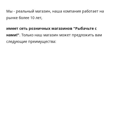
Мы - реальный магазин, наша компания работает на
рынке более 10 лет,
имеет сеть розничных магазинов "Рыбачьте с
нами!"
. Только наш магазин может предложить вам
следующие преимущества:
Товар, представленный на веб-сайте магазина,
всегда есть в наличии;
Мы гарантируем не только качество своих товаров,
а еще и доставку;
Мы надежная компания, наш бренд «Рыбачьте с
нами!» известен как среди опытных рыболовов, так
и среди любителей порыбачить 2-3 раза в год;
Мы обслужили более 50000 клиентов, нам доверяют;