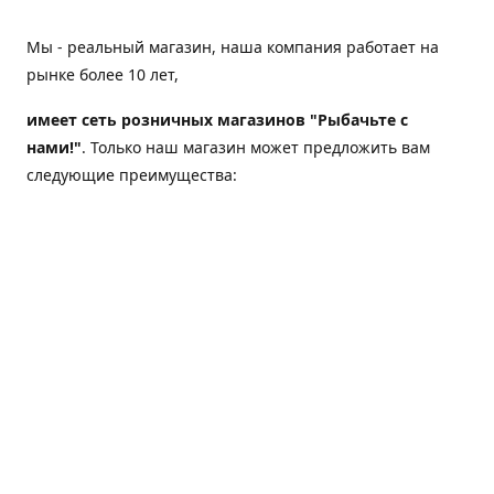
Мы - реальный магазин, наша компания работает на
рынке более 10 лет,
имеет сеть розничных магазинов "Рыбачьте с
нами!"
. Только наш магазин может предложить вам
следующие преимущества:
Товар, представленный на веб-сайте магазина,
всегда есть в наличии;
Мы гарантируем не только качество своих товаров,
а еще и доставку;
Мы надежная компания, наш бренд «Рыбачьте с
нами!» известен как среди опытных рыболовов, так
и среди любителей порыбачить 2-3 раза в год;
Мы обслужили более 50000 клиентов, нам доверяют;