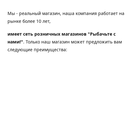
Мы - реальный магазин, наша компания работает на
рынке более 10 лет,
имеет сеть розничных магазинов "Рыбачьте с
нами!"
. Только наш магазин может предложить вам
следующие преимущества:
Товар, представленный на веб-сайте магазина,
всегда есть в наличии;
Мы гарантируем не только качество своих товаров,
а еще и доставку;
Мы надежная компания, наш бренд «Рыбачьте с
нами!» известен как среди опытных рыболовов, так
и среди любителей порыбачить 2-3 раза в год;
Мы обслужили более 50000 клиентов, нам доверяют;