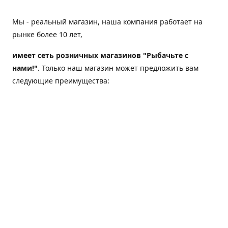
Мы - реальный магазин, наша компания работает на
рынке более 10 лет,
имеет сеть розничных магазинов "Рыбачьте с
нами!"
. Только наш магазин может предложить вам
следующие преимущества:
Товар, представленный на веб-сайте магазина,
всегда есть в наличии;
Мы гарантируем не только качество своих товаров,
а еще и доставку;
Мы надежная компания, наш бренд «Рыбачьте с
нами!» известен как среди опытных рыболовов, так
и среди любителей порыбачить 2-3 раза в год;
Мы обслужили более 50000 клиентов, нам доверяют;