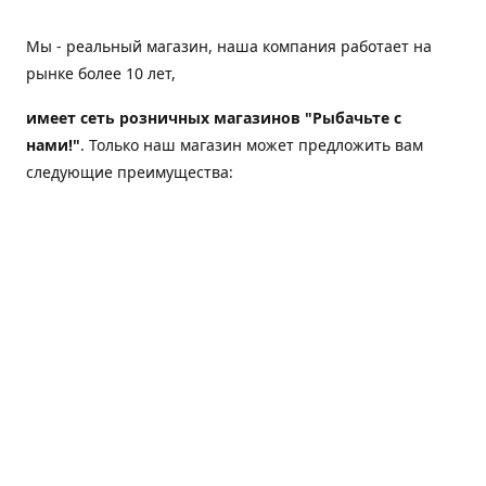
Мы - реальный магазин, наша компания работает на
рынке более 10 лет,
имеет сеть розничных магазинов "Рыбачьте с
нами!"
. Только наш магазин может предложить вам
следующие преимущества:
Товар, представленный на веб-сайте магазина,
всегда есть в наличии;
Мы гарантируем не только качество своих товаров,
а еще и доставку;
Мы надежная компания, наш бренд «Рыбачьте с
нами!» известен как среди опытных рыболовов, так
и среди любителей порыбачить 2-3 раза в год;
Мы обслужили более 50000 клиентов, нам доверяют;