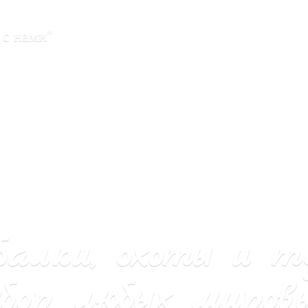
 с нами"
балки, охоты и т
бор любых мировы