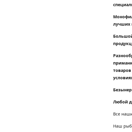
специал
Монофил
лучших 
Большой
продукц
Разнооб
приманк
товаров
условиях
Безынер
Любой д
Все наши
Наш рыбо