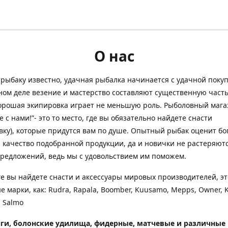
О нас
рыбаку известно, удачная рыбалка начинается с удачной покуп
ом деле везение и мастерство составляют существенную часть
орошая экипировка играет не меньшую роль. Рыболовный мага
е с нами!”- это то место, где вы обязательно найдете снасти
вку), которые придутся вам по душе. Опытный рыбак оценит бо
 качество подобранной продукции, да и новички не растеряютс
редложений, ведь мы с удовольствием им поможем.
ге вы найдете снасти и аксессуары мировых производителей, эт
е марки, как: Rudra, Rapala, Boomber, Kuusamo, Mepps, Owner, 
 Salmo
ги, болонские удилища, фидерные, матчевые и различные