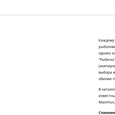
Каждому 
рыболовн
однако х
“Рыбачьт
(экипиро
выбора и
обилии п
В катало
известны
Maximus,
Спиннин