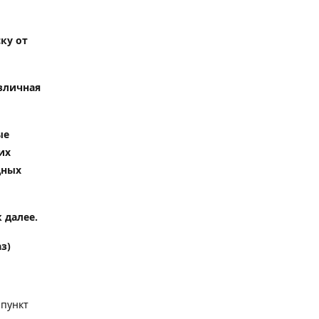
ку от
зличная
ые
их
дных
 далее.
з)
 пункт