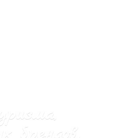
уризма,
х брендов.