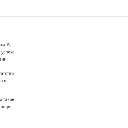
ки. В
 успеха,
зин
гатство
я в
о такие
Konger