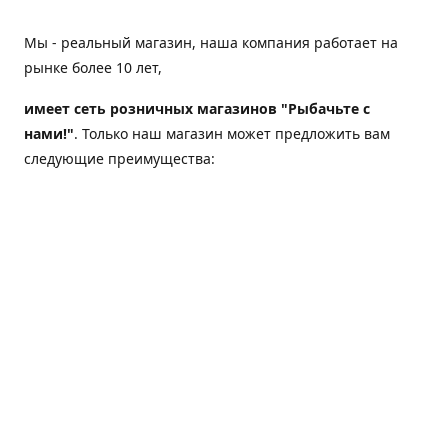
Мы - реальный магазин, наша компания работает на
рынке более 10 лет,
имеет сеть розничных магазинов "Рыбачьте с
нами!"
. Только наш магазин может предложить вам
следующие преимущества:
Товар, представленный на веб-сайте магазина,
всегда есть в наличии;
Мы гарантируем не только качество своих товаров,
а еще и доставку;
Мы надежная компания, наш бренд «Рыбачьте с
нами!» известен как среди опытных рыболовов, так
и среди любителей порыбачить 2-3 раза в год;
Мы обслужили более 50000 клиентов, нам доверяют;