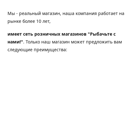
Мы - реальный магазин, наша компания работает на
рынке более 10 лет,
имеет сеть розничных магазинов "Рыбачьте с
нами!"
. Только наш магазин может предложить вам
следующие преимущества:
Товар, представленный на веб-сайте магазина,
всегда есть в наличии;
Мы гарантируем не только качество своих товаров,
а еще и доставку;
Мы надежная компания, наш бренд «Рыбачьте с
нами!» известен как среди опытных рыболовов, так
и среди любителей порыбачить 2-3 раза в год;
Мы обслужили более 50000 клиентов, нам доверяют;