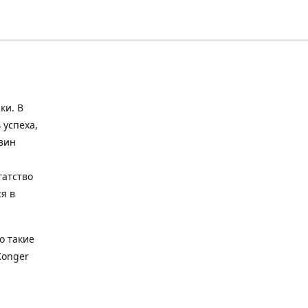
ки. В
 успеха,
зин
гатство
я в
о такие
Konger