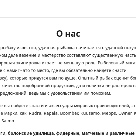
О нас
рыбаку известно, удачная рыбалка начинается с удачной покуп
ом деле везение и мастерство составляют существенную часть
орошая экипировка играет не меньшую роль. Рыболовный мага
е с нами!”- это то место, где вы обязательно найдете снасти
вку), которые придутся вам по душе. Опытный рыбак оценит бо
 качество подобранной продукции, да и новички не растеряютс
редложений, ведь мы с удовольствием им поможем.
ге вы найдете снасти и аксессуары мировых производителей, эт
е марки, как: Rudra, Rapala, Boomber, Kuusamo, Mepps, Owner, 
 Salmo
ги, болонские удилища, фидерные, матчевые и различные