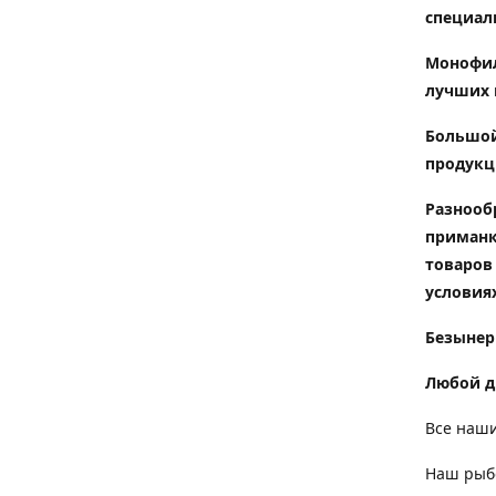
специал
Монофил
лучших 
Большой
продукц
Разнооб
приманк
товаров
условиях
Безынер
Любой д
Все наши
Наш рыбо