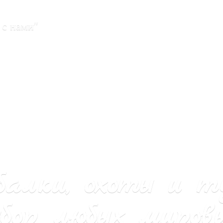
 с нами"
балки, охоты и т
бор любых мировы