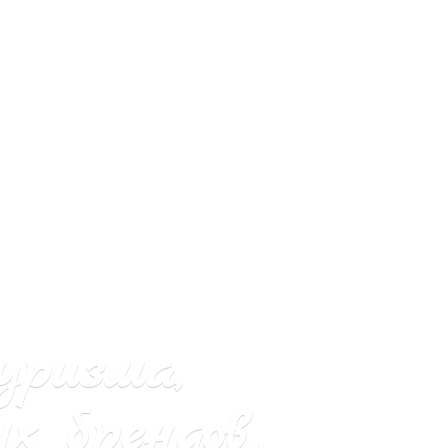
уризма,
х брендов.