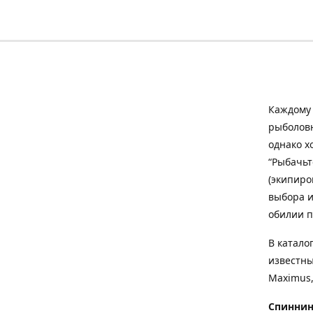
Каждому 
рыболовн
однако х
“Рыбачьт
(экипиро
выбора и
обилии п
В катало
известны
Maximus,
Спиннин