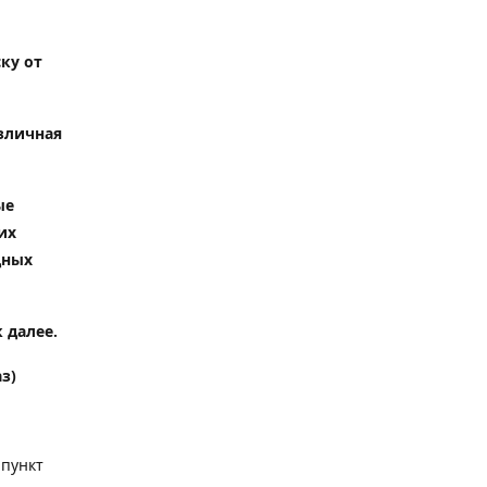
ку от
зличная
ые
их
дных
 далее.
з)
 пункт