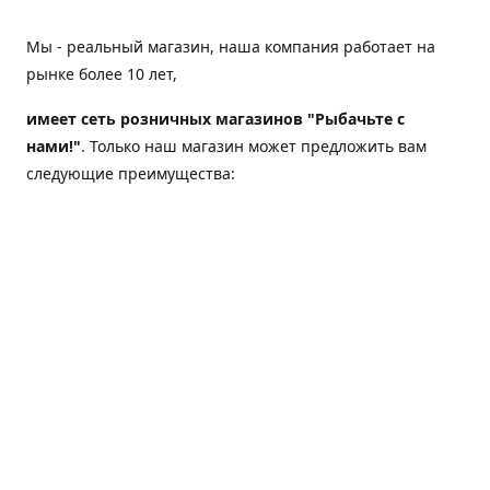
Мы - реальный магазин, наша компания работает на
рынке более 10 лет,
имеет сеть розничных магазинов "Рыбачьте с
нами!"
. Только наш магазин может предложить вам
следующие преимущества:
Товар, представленный на веб-сайте магазина,
всегда есть в наличии;
Мы гарантируем не только качество своих товаров,
а еще и доставку;
Мы надежная компания, наш бренд «Рыбачьте с
нами!» известен как среди опытных рыболовов, так
и среди любителей порыбачить 2-3 раза в год;
Мы обслужили более 50000 клиентов, нам доверяют;