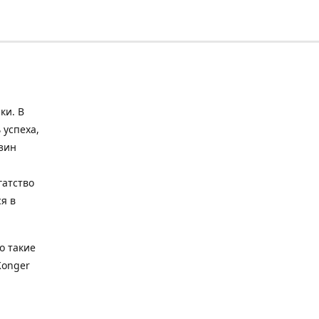
ки. В
 успеха,
зин
гатство
я в
о такие
Konger