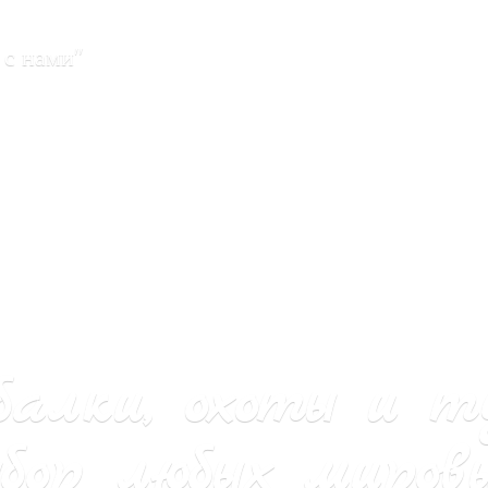
 с нами"
балки, охоты и т
бор любых мировы