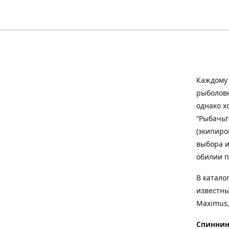
Каждому 
рыболовн
однако х
“Рыбачьт
(экипиро
выбора и
обилии п
В катало
известны
Maximus,
Спиннин