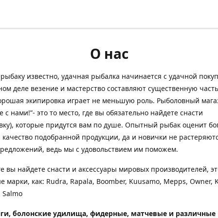
О нас
рыбаку известно, удачная рыбалка начинается с удачной покуп
ом деле везение и мастерство составляют существенную часть
орошая экипировка играет не меньшую роль. Рыболовный мага
е с нами!”- это то место, где вы обязательно найдете снасти
вку), которые придутся вам по душе. Опытный рыбак оценит бо
 качество подобранной продукции, да и новички не растеряютс
редложений, ведь мы с удовольствием им поможем.
ге вы найдете снасти и аксессуары мировых производителей, эт
е марки, как: Rudra, Rapala, Boomber, Kuusamo, Mepps, Owner, 
 Salmo
ги, болонские удилища, фидерные, матчевые и различные