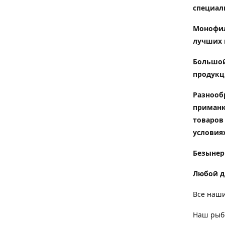
специал
Монофил
лучших 
Большой
продукц
Разнооб
приманк
товаров
условиях
Безынер
Любой д
Все наши
Наш рыбо