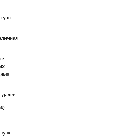
ку от
зличная
ые
их
дных
 далее.
з)
 пункт