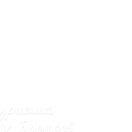
уризма,
х брендов.