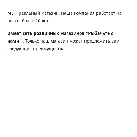
Мы - реальный магазин, наша компания работает на
рынке более 10 лет,
имеет сеть розничных магазинов "Рыбачьте с
нами!"
. Только наш магазин может предложить вам
следующие преимущества:
Товар, представленный на веб-сайте магазина,
всегда есть в наличии;
Мы гарантируем не только качество своих товаров,
а еще и доставку;
Мы надежная компания, наш бренд «Рыбачьте с
нами!» известен как среди опытных рыболовов, так
и среди любителей порыбачить 2-3 раза в год;
Мы обслужили более 50000 клиентов, нам доверяют;