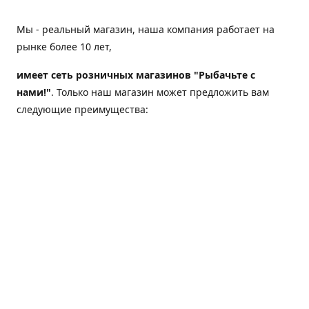
Мы - реальный магазин, наша компания работает на
рынке более 10 лет,
имеет сеть розничных магазинов "Рыбачьте с
нами!"
. Только наш магазин может предложить вам
следующие преимущества:
Товар, представленный на веб-сайте магазина,
всегда есть в наличии;
Мы гарантируем не только качество своих товаров,
а еще и доставку;
Мы надежная компания, наш бренд «Рыбачьте с
нами!» известен как среди опытных рыболовов, так
и среди любителей порыбачить 2-3 раза в год;
Мы обслужили более 50000 клиентов, нам доверяют;