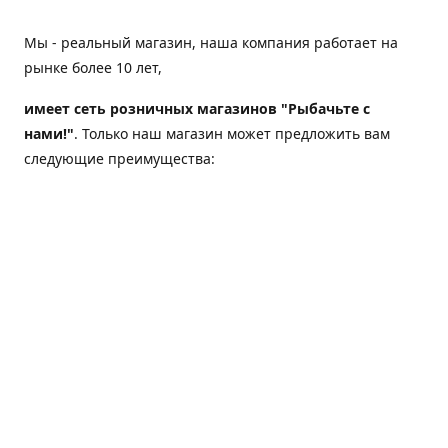
Мы - реальный магазин, наша компания работает на
рынке более 10 лет,
имеет сеть розничных магазинов "Рыбачьте с
нами!"
. Только наш магазин может предложить вам
следующие преимущества:
Товар, представленный на веб-сайте магазина,
всегда есть в наличии;
Мы гарантируем не только качество своих товаров,
а еще и доставку;
Мы надежная компания, наш бренд «Рыбачьте с
нами!» известен как среди опытных рыболовов, так
и среди любителей порыбачить 2-3 раза в год;
Мы обслужили более 50000 клиентов, нам доверяют;