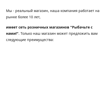
Мы - реальный магазин, наша компания работает на
рынке более 10 лет,
имеет сеть розничных магазинов "Рыбачьте с
нами!"
. Только наш магазин может предложить вам
следующие преимущества:
Товар, представленный на веб-сайте магазина,
всегда есть в наличии;
Мы гарантируем не только качество своих товаров,
а еще и доставку;
Мы надежная компания, наш бренд «Рыбачьте с
нами!» известен как среди опытных рыболовов, так
и среди любителей порыбачить 2-3 раза в год;
Мы обслужили более 50000 клиентов, нам доверяют;