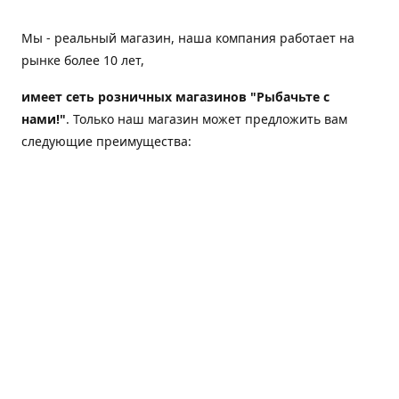
Мы - реальный магазин, наша компания работает на
рынке более 10 лет,
имеет сеть розничных магазинов "Рыбачьте с
нами!"
. Только наш магазин может предложить вам
следующие преимущества:
Товар, представленный на веб-сайте магазина,
всегда есть в наличии;
Мы гарантируем не только качество своих товаров,
а еще и доставку;
Мы надежная компания, наш бренд «Рыбачьте с
нами!» известен как среди опытных рыболовов, так
и среди любителей порыбачить 2-3 раза в год;
Мы обслужили более 50000 клиентов, нам доверяют;