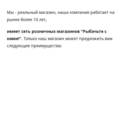
Мы - реальный магазин, наша компания работает на
рынке более 10 лет,
имеет сеть розничных магазинов "Рыбачьте с
нами!"
. Только наш магазин может предложить вам
следующие преимущества:
Товар, представленный на веб-сайте магазина,
всегда есть в наличии;
Мы гарантируем не только качество своих товаров,
а еще и доставку;
Мы надежная компания, наш бренд «Рыбачьте с
нами!» известен как среди опытных рыболовов, так
и среди любителей порыбачить 2-3 раза в год;
Мы обслужили более 50000 клиентов, нам доверяют;