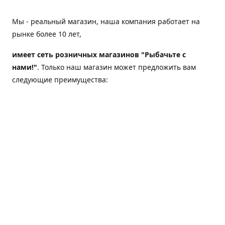
Мы - реальный магазин, наша компания работает на
рынке более 10 лет,
имеет сеть розничных магазинов "Рыбачьте с
нами!"
. Только наш магазин может предложить вам
следующие преимущества:
Товар, представленный на веб-сайте магазина,
всегда есть в наличии;
Мы гарантируем не только качество своих товаров,
а еще и доставку;
Мы надежная компания, наш бренд «Рыбачьте с
нами!» известен как среди опытных рыболовов, так
и среди любителей порыбачить 2-3 раза в год;
Мы обслужили более 50000 клиентов, нам доверяют;