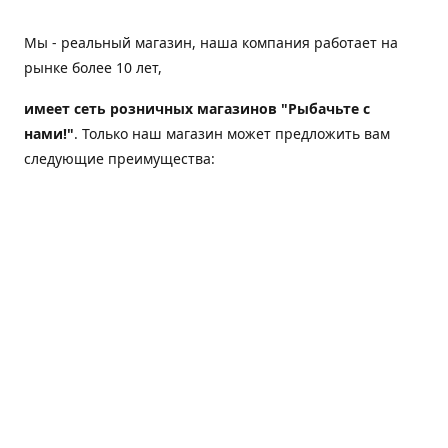
Мы - реальный магазин, наша компания работает на
рынке более 10 лет,
имеет сеть розничных магазинов "Рыбачьте с
нами!"
. Только наш магазин может предложить вам
следующие преимущества:
Товар, представленный на веб-сайте магазина,
всегда есть в наличии;
Мы гарантируем не только качество своих товаров,
а еще и доставку;
Мы надежная компания, наш бренд «Рыбачьте с
нами!» известен как среди опытных рыболовов, так
и среди любителей порыбачить 2-3 раза в год;
Мы обслужили более 50000 клиентов, нам доверяют;