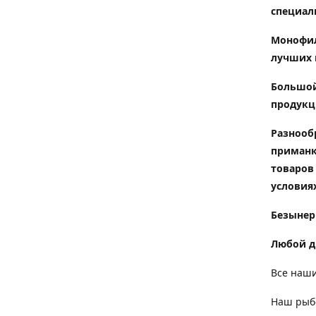
специал
Монофил
лучших 
Большой
продукц
Разнооб
приманк
товаров
условиях
Безынер
Любой д
Все наши
Наш рыбо