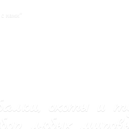
 с нами"
балки, охоты и т
бор любых мировы