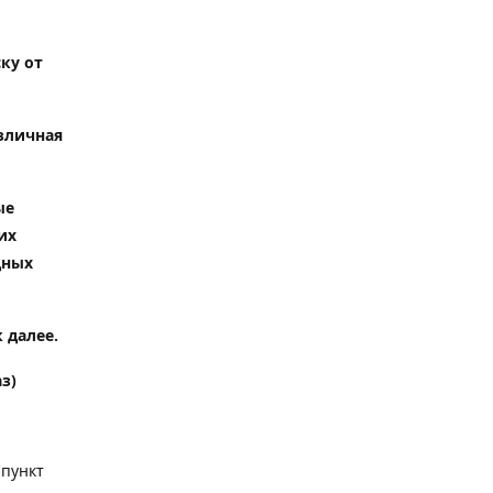
ку от
зличная
ые
их
дных
 далее.
з)
 пункт