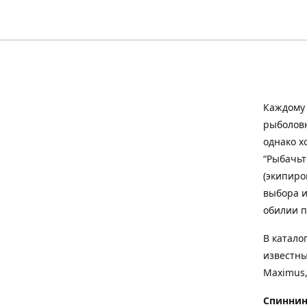
Каждому 
рыболовн
однако х
“Рыбачьт
(экипиро
выбора и
обилии п
В катало
известны
Maximus,
Спиннин