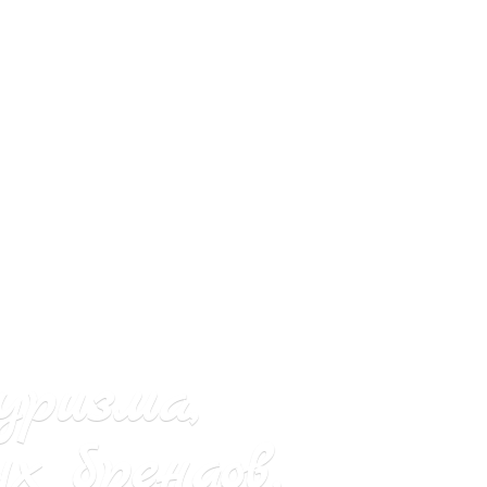
уризма,
х брендов.