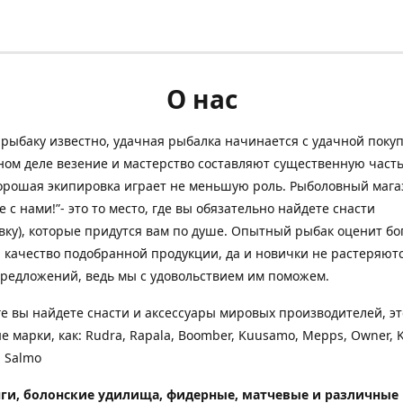
О нас
рыбаку известно, удачная рыбалка начинается с удачной покуп
ом деле везение и мастерство составляют существенную часть
орошая экипировка играет не меньшую роль. Рыболовный мага
е с нами!”- это то место, где вы обязательно найдете снасти
вку), которые придутся вам по душе. Опытный рыбак оценит бо
 качество подобранной продукции, да и новички не растеряютс
редложений, ведь мы с удовольствием им поможем.
ге вы найдете снасти и аксессуары мировых производителей, эт
е марки, как: Rudra, Rapala, Boomber, Kuusamo, Mepps, Owner, 
 Salmo
ги, болонские удилища, фидерные, матчевые и различные