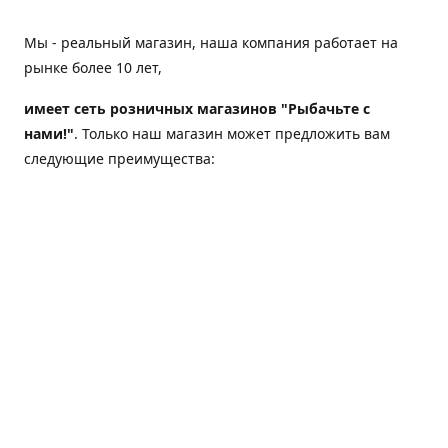
Мы - реальный магазин, наша компания работает на
рынке более 10 лет,
имеет сеть розничных магазинов "Рыбачьте с
нами!"
. Только наш магазин может предложить вам
следующие преимущества:
Товар, представленный на веб-сайте магазина,
всегда есть в наличии;
Мы гарантируем не только качество своих товаров,
а еще и доставку;
Мы надежная компания, наш бренд «Рыбачьте с
нами!» известен как среди опытных рыболовов, так
и среди любителей порыбачить 2-3 раза в год;
Мы обслужили более 50000 клиентов, нам доверяют;