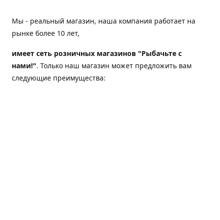
Мы - реальный магазин, наша компания работает на
рынке более 10 лет,
имеет сеть розничных магазинов "Рыбачьте с
нами!"
. Только наш магазин может предложить вам
следующие преимущества:
Товар, представленный на веб-сайте магазина,
всегда есть в наличии;
Мы гарантируем не только качество своих товаров,
а еще и доставку;
Мы надежная компания, наш бренд «Рыбачьте с
нами!» известен как среди опытных рыболовов, так
и среди любителей порыбачить 2-3 раза в год;
Мы обслужили более 50000 клиентов, нам доверяют;