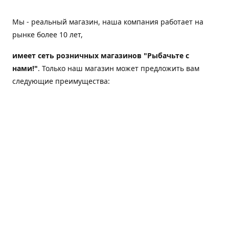
Мы - реальный магазин, наша компания работает на
рынке более 10 лет,
имеет сеть розничных магазинов "Рыбачьте с
нами!"
. Только наш магазин может предложить вам
следующие преимущества:
Товар, представленный на веб-сайте магазина,
всегда есть в наличии;
Мы гарантируем не только качество своих товаров,
а еще и доставку;
Мы надежная компания, наш бренд «Рыбачьте с
нами!» известен как среди опытных рыболовов, так
и среди любителей порыбачить 2-3 раза в год;
Мы обслужили более 50000 клиентов, нам доверяют;