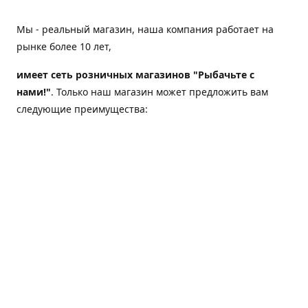
Мы - реальный магазин, наша компания работает на
рынке более 10 лет,
имеет сеть розничных магазинов "Рыбачьте с
нами!"
. Только наш магазин может предложить вам
следующие преимущества:
Товар, представленный на веб-сайте магазина,
всегда есть в наличии;
Мы гарантируем не только качество своих товаров,
а еще и доставку;
Мы надежная компания, наш бренд «Рыбачьте с
нами!» известен как среди опытных рыболовов, так
и среди любителей порыбачить 2-3 раза в год;
Мы обслужили более 50000 клиентов, нам доверяют;