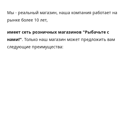
Мы - реальный магазин, наша компания работает на
рынке более 10 лет,
имеет сеть розничных магазинов "Рыбачьте с
нами!"
. Только наш магазин может предложить вам
следующие преимущества:
Товар, представленный на веб-сайте магазина,
всегда есть в наличии;
Мы гарантируем не только качество своих товаров,
а еще и доставку;
Мы надежная компания, наш бренд «Рыбачьте с
нами!» известен как среди опытных рыболовов, так
и среди любителей порыбачить 2-3 раза в год;
Мы обслужили более 50000 клиентов, нам доверяют;