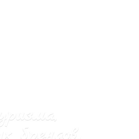
уризма,
х брендов.