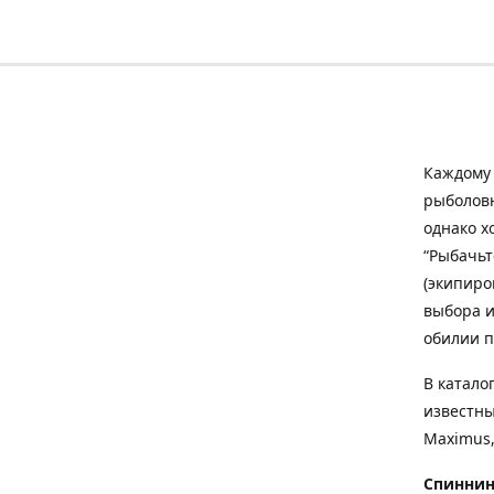
Каждому 
рыболовн
однако х
“Рыбачьт
(экипиро
выбора и
обилии п
В катало
известны
Maximus,
Спиннин