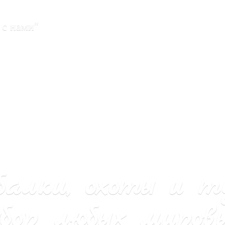
 с нами"
балки, охоты и т
бор любых мировы