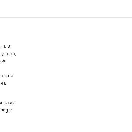
ки. В
 успеха,
зин
гатство
я в
о такие
Konger