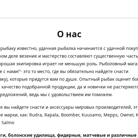
О нас
рыбаку известно, удачная рыбалка начинается с удачной покуп
ом деле везение и мастерство составляют существенную часть
орошая экипировка играет не меньшую роль. Рыболовный мага
е с нами!”- это то место, где вы обязательно найдете снасти
вку), которые придутся вам по душе. Опытный рыбак оценит бо
 качество подобранной продукции, да и новички не растеряютс
редложений, ведь мы с удовольствием им поможем.
ге вы найдете снасти и аксессуары мировых производителей, эт
е марки, как: Rudra, Rapala, Boomber, Kuusamo, Mepps, Owner, 
 Salmo
ги, болонские удилища, фидерные, матчевые и различные