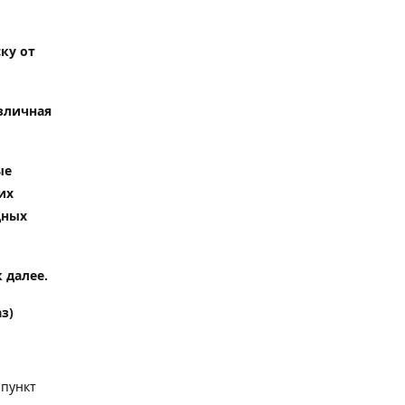
ку от
зличная
ые
их
дных
 далее.
з)
 пункт