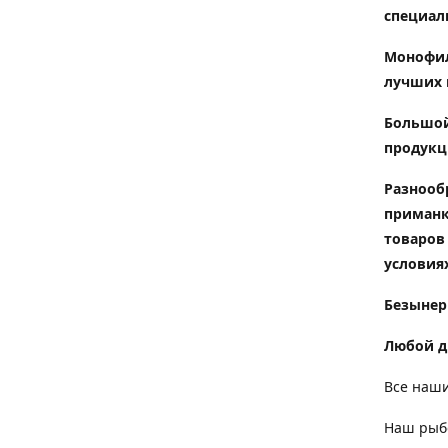
специал
Монофил
лучших 
Большой
продукц
Разнооб
приманк
товаров
условиях
Безынер
Любой д
Все наши
Наш рыбо