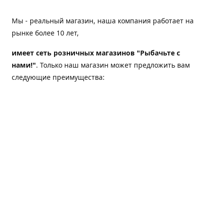
Мы - реальный магазин, наша компания работает на
рынке более 10 лет,
имеет сеть розничных магазинов "Рыбачьте с
нами!"
. Только наш магазин может предложить вам
следующие преимущества:
Товар, представленный на веб-сайте магазина,
всегда есть в наличии;
Мы гарантируем не только качество своих товаров,
а еще и доставку;
Мы надежная компания, наш бренд «Рыбачьте с
нами!» известен как среди опытных рыболовов, так
и среди любителей порыбачить 2-3 раза в год;
Мы обслужили более 50000 клиентов, нам доверяют;