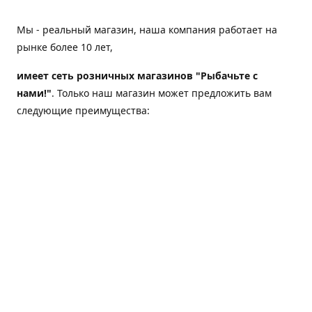
Мы - реальный магазин, наша компания работает на
рынке более 10 лет,
имеет сеть розничных магазинов "Рыбачьте с
нами!"
. Только наш магазин может предложить вам
следующие преимущества:
Товар, представленный на веб-сайте магазина,
всегда есть в наличии;
Мы гарантируем не только качество своих товаров,
а еще и доставку;
Мы надежная компания, наш бренд «Рыбачьте с
нами!» известен как среди опытных рыболовов, так
и среди любителей порыбачить 2-3 раза в год;
Мы обслужили более 50000 клиентов, нам доверяют;