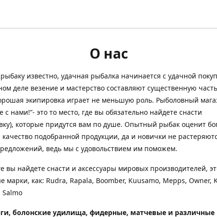
О нас
рыбаку известно, удачная рыбалка начинается с удачной покуп
ом деле везение и мастерство составляют существенную часть
орошая экипировка играет не меньшую роль. Рыболовный мага
е с нами!”- это то место, где вы обязательно найдете снасти
вку), которые придутся вам по душе. Опытный рыбак оценит бо
 качество подобранной продукции, да и новички не растеряютс
редложений, ведь мы с удовольствием им поможем.
ге вы найдете снасти и аксессуары мировых производителей, эт
е марки, как: Rudra, Rapala, Boomber, Kuusamo, Mepps, Owner, 
 Salmo
ги, болонские удилища, фидерные, матчевые и различные