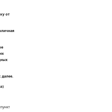
ку от
зличная
ые
их
дных
 далее.
з)
 пункт