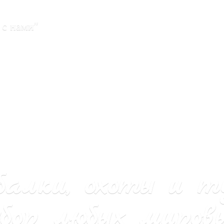
 с нами"
балки, охоты и т
бор любых мировы