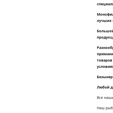
специал
Монофил
лучших 
Большой
продукц
Разнооб
приманк
товаров
условиях
Безынер
Любой д
Все наши
Наш рыбо