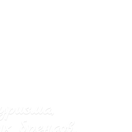
уризма,
х брендов.