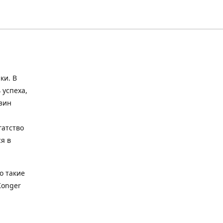
ки. В
 успеха,
зин
гатство
я в
о такие
Konger