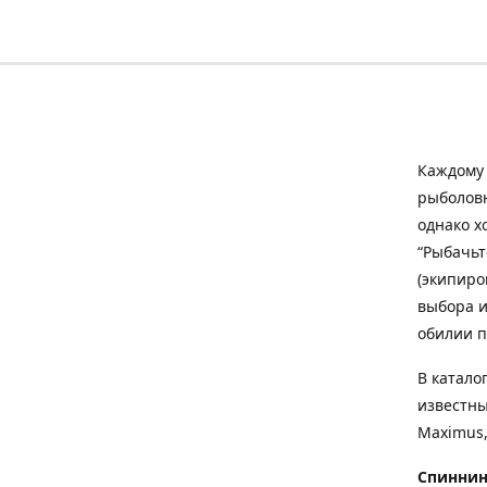
Каждому 
рыболовн
однако х
“Рыбачьт
(экипиро
выбора и
обилии п
В катало
известны
Maximus,
Спиннин