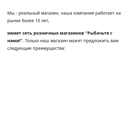
Мы - реальный магазин, наша компания работает на
рынке более 10 лет,
имеет сеть розничных магазинов "Рыбачьте с
нами!"
. Только наш магазин может предложить вам
следующие преимущества:
Товар, представленный на веб-сайте магазина,
всегда есть в наличии;
Мы гарантируем не только качество своих товаров,
а еще и доставку;
Мы надежная компания, наш бренд «Рыбачьте с
нами!» известен как среди опытных рыболовов, так
и среди любителей порыбачить 2-3 раза в год;
Мы обслужили более 50000 клиентов, нам доверяют;