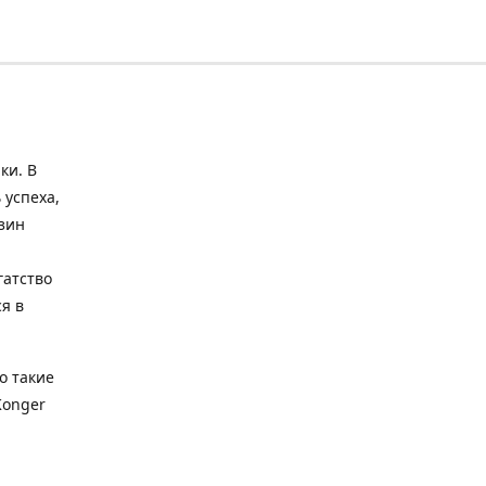
ки. В
 успеха,
зин
гатство
я в
о такие
Konger