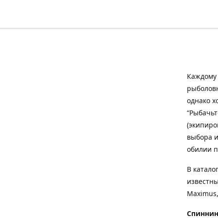
Каждому 
рыболовн
однако х
“Рыбачьт
(экипиро
выбора и
обилии п
В катало
известны
Maximus,
Спиннин