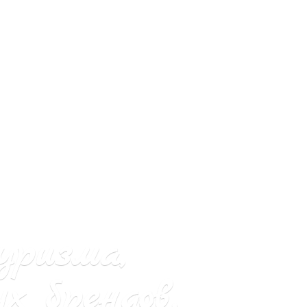
уризма,
х брендов.