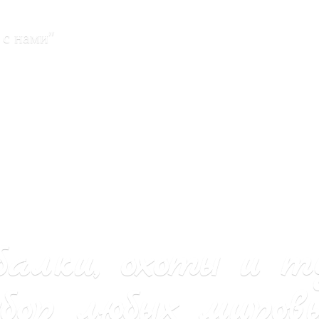
 с нами"
балки, охоты и т
бор любых мировы