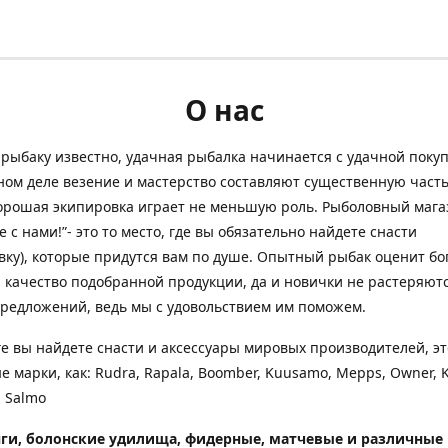
О нас
рыбаку известно, удачная рыбалка начинается с удачной покуп
ом деле везение и мастерство составляют существенную часть
орошая экипировка играет не меньшую роль. Рыболовный мага
е с нами!”- это то место, где вы обязательно найдете снасти
вку), которые придутся вам по душе. Опытный рыбак оценит бо
 качество подобранной продукции, да и новички не растеряютс
редложений, ведь мы с удовольствием им поможем.
ге вы найдете снасти и аксессуары мировых производителей, эт
е марки, как: Rudra, Rapala, Boomber, Kuusamo, Mepps, Owner, 
 Salmo
ги, болонские удилища, фидерные, матчевые и различные