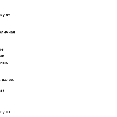
ку от
зличная
ые
их
дных
 далее.
з)
 пункт