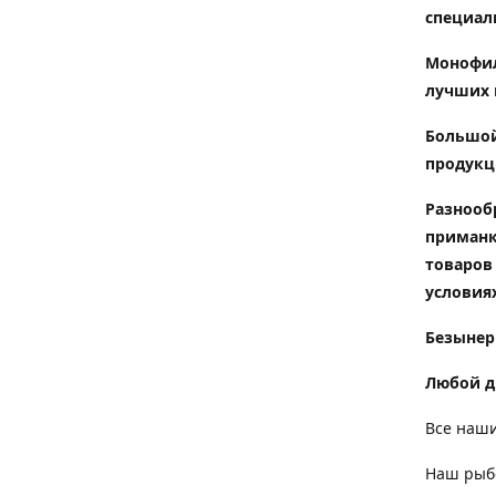
специал
Монофил
лучших 
Большой
продукц
Разнооб
приманк
товаров
условиях
Безынер
Любой д
Все наши
Наш рыбо