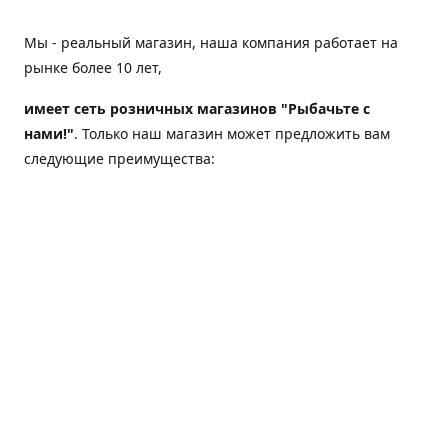
Мы - реальный магазин, наша компания работает на
рынке более 10 лет,
имеет сеть розничных магазинов "Рыбачьте с
нами!"
. Только наш магазин может предложить вам
следующие преимущества:
Товар, представленный на веб-сайте магазина,
всегда есть в наличии;
Мы гарантируем не только качество своих товаров,
а еще и доставку;
Мы надежная компания, наш бренд «Рыбачьте с
нами!» известен как среди опытных рыболовов, так
и среди любителей порыбачить 2-3 раза в год;
Мы обслужили более 50000 клиентов, нам доверяют;