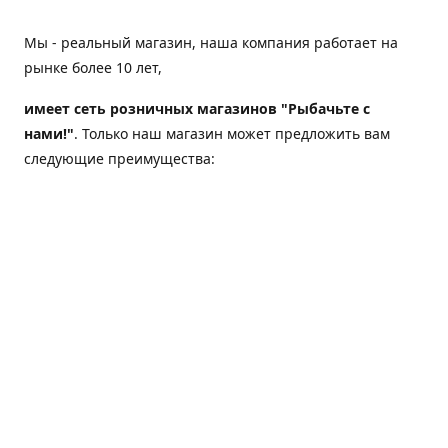
Мы - реальный магазин, наша компания работает на
рынке более 10 лет,
имеет сеть розничных магазинов "Рыбачьте с
нами!"
. Только наш магазин может предложить вам
следующие преимущества:
Товар, представленный на веб-сайте магазина,
всегда есть в наличии;
Мы гарантируем не только качество своих товаров,
а еще и доставку;
Мы надежная компания, наш бренд «Рыбачьте с
нами!» известен как среди опытных рыболовов, так
и среди любителей порыбачить 2-3 раза в год;
Мы обслужили более 50000 клиентов, нам доверяют;