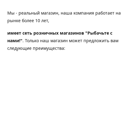
Мы - реальный магазин, наша компания работает на
рынке более 10 лет,
имеет сеть розничных магазинов "Рыбачьте с
нами!"
. Только наш магазин может предложить вам
следующие преимущества:
Товар, представленный на веб-сайте магазина,
всегда есть в наличии;
Мы гарантируем не только качество своих товаров,
а еще и доставку;
Мы надежная компания, наш бренд «Рыбачьте с
нами!» известен как среди опытных рыболовов, так
и среди любителей порыбачить 2-3 раза в год;
Мы обслужили более 50000 клиентов, нам доверяют;